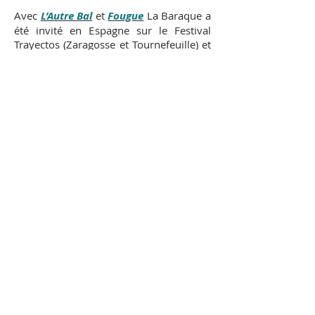
Avec
L’Autre Bal
et
Fougue
La Baraque a
été invité en Espagne sur le Festival
Trayectos (Zaragosse et Tournefeuille) et
deux années de suite au Festival
International de Musique et de Danse de
Granada (FEX). En France c’est
notamment les festivals Cadence à
Arcachon et Le Temps d’Aimer à Biarritz
qui ont programmés ces propositions de
rue.
Le spectacle
Como la piel
, programmé à
Saint-Pierre des Cuisines lors du Festival
La Novela, est une étroite collaboration
avec l’accordéoniste Didier Dulieux et le
vidéaste Tristan Francia.
Cada Uno
, création 2014, marque le
début d'un travail d'expérimentation
autour de la tradition populaire
espagnole (danses la Rumba et la
Sevillana) avec ce surprenant duo de
musiciens, Kiko Ruiz (guitare flamenca)