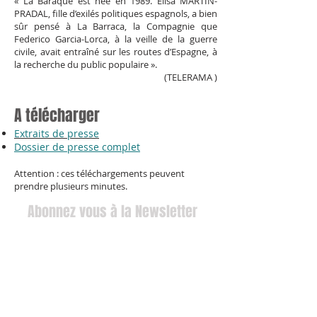
« La Baraque est née en 1989. Élisa MARTIN-
PRADAL, fille d’exilés politiques espagnols, a bien
sûr pensé à La Barraca, la Compagnie que
Federico Garcia-Lorca, à la veille de la guerre
civile, avait entraîné sur les routes d’Espagne, à
la recherche du public populaire ».
(TELERAMA )
A télécharger
Extraits de presse
Dossier de presse complet
Attention : ces téléchargements peuvent
prendre plusieurs minutes.
Abonnez vous à la Newsletter