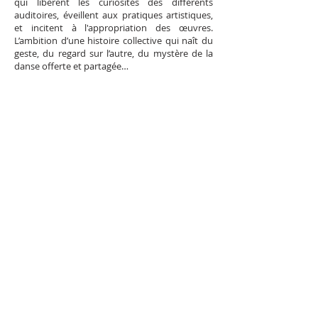
qui libèrent les curiosités des différents
auditoires, éveillent aux pratiques artistiques,
et incitent à l'appropriation des œuvres.
L’ambition d’une histoire collective qui naît du
geste, du regard sur l’autre, du mystère de la
danse offerte et partagée…