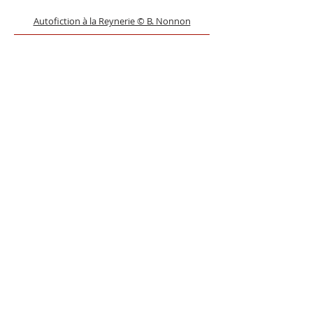
Autofiction à la Reynerie © B. Nonnon
Créations en milieu scolaire.
Reportage de FR3 - Cie la Baraque à la Vannerie - 2014
- Démarrer à partir de 4, 48 min
Le travail se déroule en quatre étapes :
Mise en situation et la sensibilisation aux
fondamentaux.